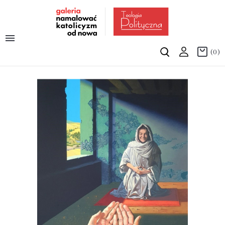

(0)