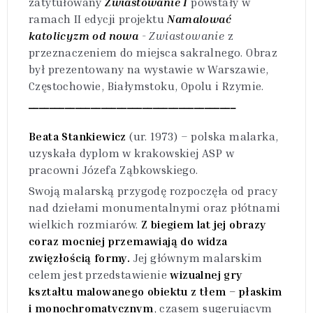
zatytułowany
Zwiastowanie I
powstały w
ramach II edycji projektu
Namalować
katolicyzm od nowa
-
Zwiastowanie
z
przeznaczeniem do miejsca sakralnego. Obraz
był prezentowany na wystawie w Warszawie,
Częstochowie, Białymstoku, Opolu i Rzymie.
________________________________________
Beata Stankiewicz
(ur. 1973) – polska malarka,
uzyskała dyplom w krakowskiej ASP w
pracowni Józefa Ząbkowskiego.
Swoją malarską przygodę rozpoczęła od pracy
nad dziełami monumentalnymi oraz płótnami
wielkich rozmiarów.
Z biegiem lat jej obrazy
coraz mocniej przemawiają do widza
zwięzłością formy.
Jej głównym malarskim
celem jest przedstawienie
wizualnej gry
kształtu malowanego obiektu z tłem – płaskim
i monochromatycznym
, czasem sugerującym