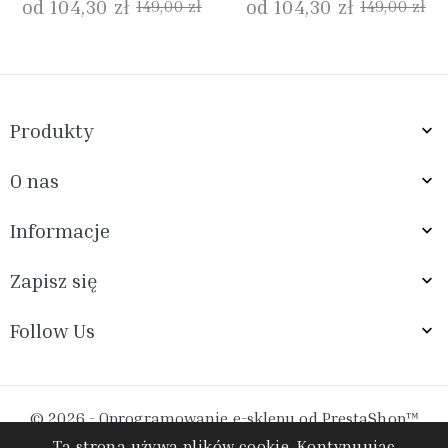
od 104,30 zł
od 104,30 zł
149,00 zł
149,00 zł
Produkty

O nas

Informacje

Zapisz się

Follow Us

© 2026 - Oprogramowanie e-sklepu od PrestaShop™
Ta strona używa plików cookie. Kontynuując