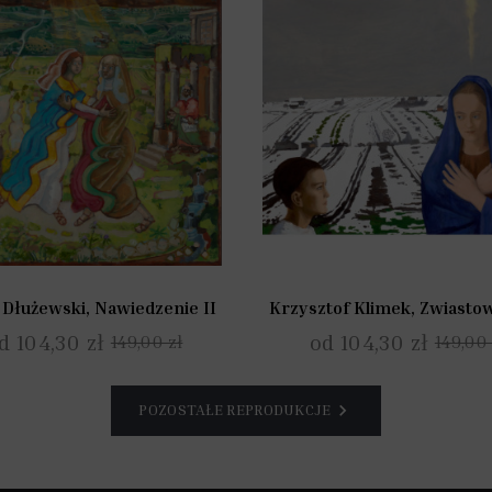
 Dłużewski, Nawiedzenie II
Krzysztof Klimek, Zwiastow
d 104,30 zł
od 104,30 zł
149,00 zł
149,00 
POZOSTAŁE REPRODUKCJE
