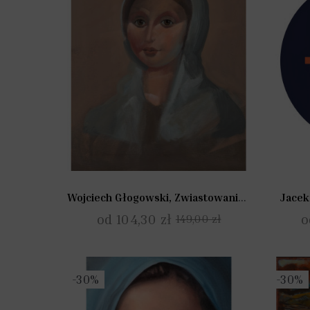
Wojciech Głogowski, Zwiastowanie II
Jacek
od 104,30 zł
o
149,00 zł
-30%
-30%