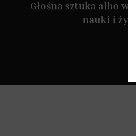
Głośna sztuka albo w o
nauki i życ