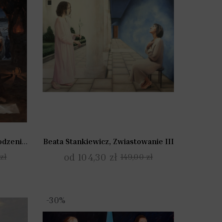
Krzysztof Klimek, Boże Narodzenie I
Beata Stankiewicz, Zwiastowanie III
od 104,30 zł
zł
149,00 zł
-30%