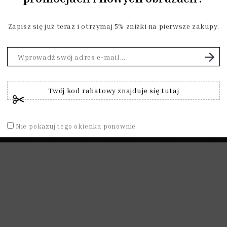
góle nie odnosi się do chrześ
Zapisz się już teraz i otrzymaj 5% zniżki na pierwsze zakupy.
ia, albo jest jawnie antychrze
Dari

Twój kod rabatowy znajduje się tutaj
ZOBACZ WIĘCEJ...
Nie pokazuj tego okienka ponownie