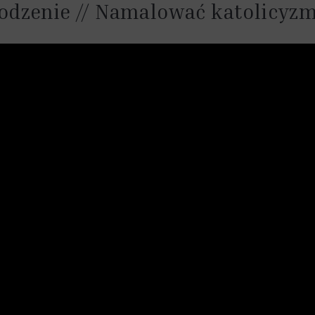
odzenie // Namalować katolicyz