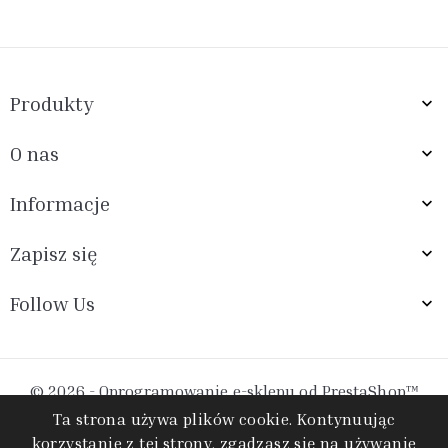
Produkty

O nas

Informacje

Zapisz się

Follow Us

© 2026 - Oprogramowanie e-sklepu od PrestaShop™
Ta strona używa plików cookie. Kontynuując
korzystanie z tej strony, zgadzasz się na używanie