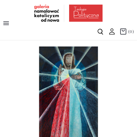

(0)