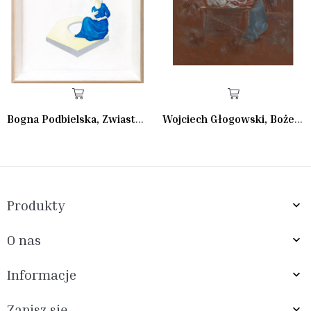
Bogna Podbielska, Zwiastowanie II
Wojciech Głogowski, Boże Narodzenie I
Produkty

O nas

Informacje

Zapisz się
