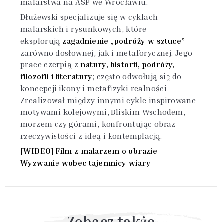
malarstwa na ASP we Wrocławiu.
Dłużewski specjalizuje się w cyklach
malarskich i rysunkowych, które
eksplorują
zagadnienie „podróży w sztuce”
–
zarówno dosłownej, jak i metaforycznej. Jego
prace czerpią z
natury, historii, podróży,
filozofii i literatury
; często odwołują się do
koncepcji ikony i metafizyki realności.
Zrealizował między innymi cykle inspirowane
motywami kolejowymi, Bliskim Wschodem,
morzem czy górami, konfrontując obraz
rzeczywistości z ideą i kontemplacją.
[WIDEO] Film z malarzem o obrazie –
Wyzwanie wobec tajemnicy wiary
Zobacz także