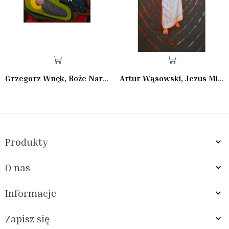
Grzegorz Wnęk, Boże Narodzenie II
Artur Wąsowski, Jezus Miłosierny
Produkty

O nas

Informacje

Zapisz się
