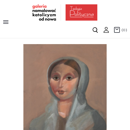

(0)