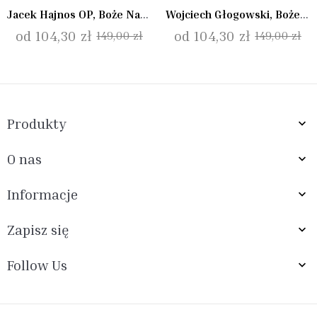
Jacek Hajnos OP, Boże Narodzenie II
Wojciech Głogowski, Boże Narodzenie II
od 104,30 zł
od 104,30 zł
149,00 zł
149,00 zł
Produkty

O nas

Informacje

Zapisz się

Follow Us
