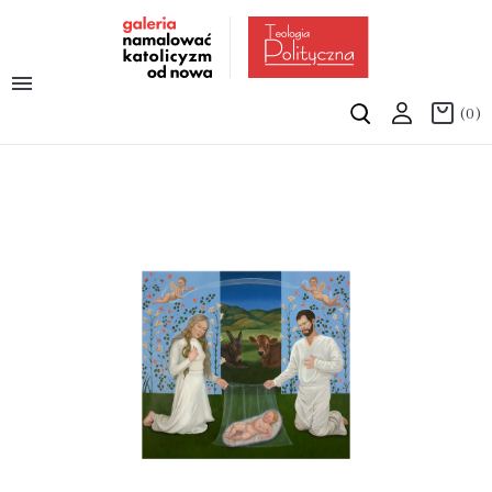

(0)