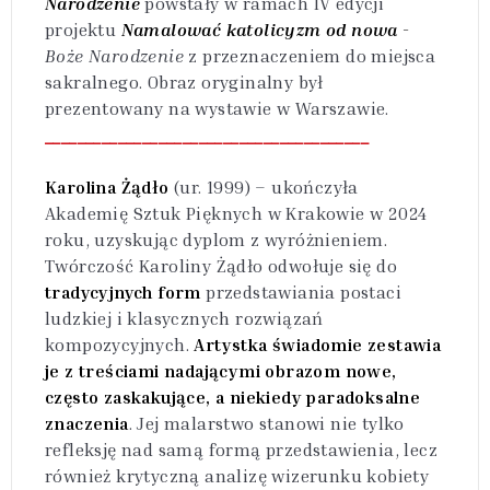
Narodzenie
powstały w ramach IV edycji
projektu
Namalować katolicyzm od nowa
-
Boże Narodzenie
z przeznaczeniem do miejsca
sakralnego. Obraz oryginalny był
prezentowany na wystawie w Warszawie.
________________________________________
Karolina Żądło
(ur. 1999) – ukończyła
Akademię Sztuk Pięknych w Krakowie w 2024
roku, uzyskując dyplom z wyróżnieniem.
Twórczość Karoliny Żądło odwołuje się do
tradycyjnych form
przedstawiania postaci
ludzkiej i klasycznych rozwiązań
kompozycyjnych.
Artystka świadomie zestawia
je z treściami nadającymi obrazom nowe,
często zaskakujące, a niekiedy paradoksalne
znaczenia
. Jej malarstwo stanowi nie tylko
refleksję nad samą formą przedstawienia, lecz
również krytyczną analizę wizerunku kobiety